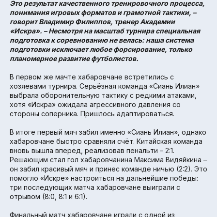
Это результат качественного тренировочного процесса,
понимания игровых форматов и грамотной тактики, –
говорит Владимир Филиппов, тренер Академии
«Искра». – Несмотря на масштаб турнира специальная
подготовка к соревнованию не велась: наша система
подготовки исключает любое форсирование, только
планомерное развитие футболистов.
В первом же мачте хабаровчане встретились с
хозяевами турнира. Серьёзная команда «Сиань Илиан»
выбрала оборонительную тактику с редкими атаками,
хотя «Искра» ожидала агрессивного давления со
стороны соперника. Пришлось адаптироваться.
В итоге первый мяч забил именно «Сиань Илиан», однако
хабаровчане быстро сравняли счёт. Китайская команда
вновь вышла вперед, реализовав пенальти – 2:1.
Решающим стал гол хабаровчанина Максима Видяйкина –
он забил красивый мяч и принес команде ничью (2:2). Это
помогло «Искре» настроиться на дальнейшие победы:
три последующих матча хабаровчане выиграли с
отрывом (8:0, 8:1 и 6:1).
Финальный матч хабаровчане играли с одной из