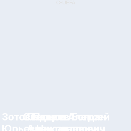
Филиппов Владимир
Алексеевич
Тренер
C-UEFA