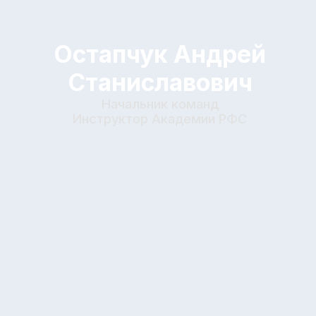
“Краснодар”,
Краснодар
“Рубин”, Казань
“Анжи”, Махачкала