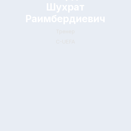
Дьяченко Никита
Витальевич
Тренер
C-UEFA
Бобровский Артем
Андреевич
Тренер