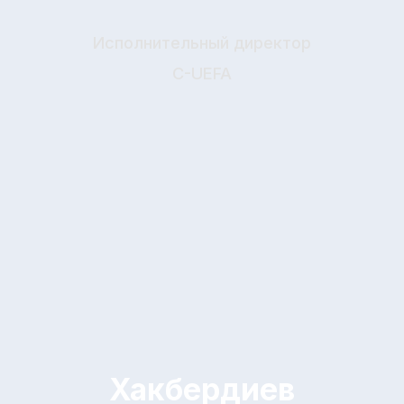
Хакбердиев
Шухрат
Раимбердиевич
Тренер
C-UEFA