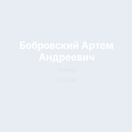
Горин Данила
Сергеевич
Тренер
C-UEFA