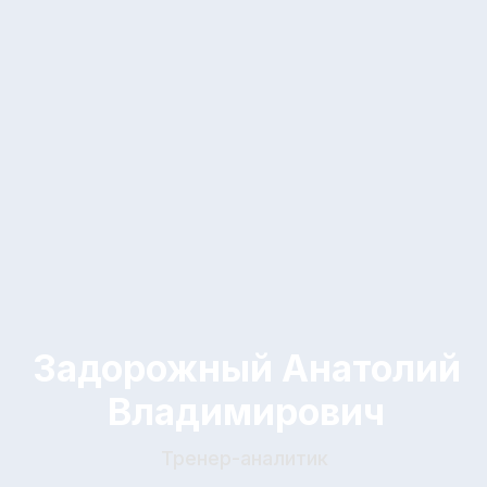
Старший тренер Искра Kids
C-UEFA
Остапчук Андрей
Станиславович
Начальник команд
Инструктор Академии РФС