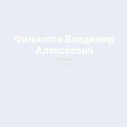
“Крылья советов”, Самара
“Регар-тадаз”, Турсунзаде