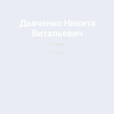
C-UEFA
Ковенко Артемий
Александрович
Тренер
C-UEFA